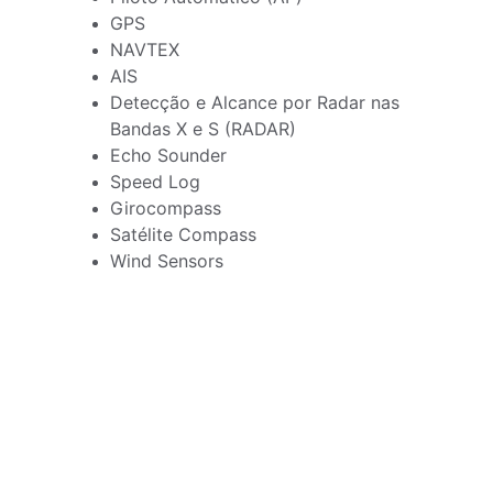
GPS
NAVTEX
AIS
Detecção e Alcance por Radar nas 
Bandas X e S (RADAR)
Echo Sounder
Speed Log
Girocompass
Satélite Compass
Wind Sensors
★★★★★
A Ocean Waves Solutions superou 
nossas expectativas com suas 
soluções inovadoras e eficientes. A 
equipe é altamente qualificada e 