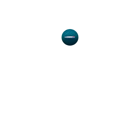
sempre pronta para atender nossas 
necessidades.
Marcos Silva
Inovação
Soluções tecnológicas para o setor 
marítimo.
SEGURANÇA