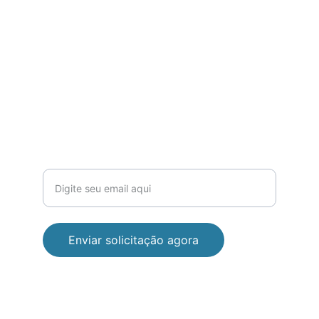
SEGURANÇA
ows@oceanwavessolutions.com
+55 21 99415-0018
EFICIÊNCIA
Seu email para contato
Enviar solicitação agora
© 2025. All rights reserved.